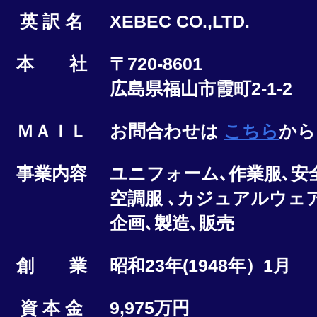
英 訳 名
XEBEC CO.,LTD.
本 社
〒720-8601
広島県福山市霞町2-1-2
ＭＡＩＬ
お問合わせは
こちら
から
事業内容
ユニフォーム､作業服､安
空調服 ､カジュアルウェ
企画､製造､販売
創 業
昭和23年(1948年）1月
資 本 金
9,975万円