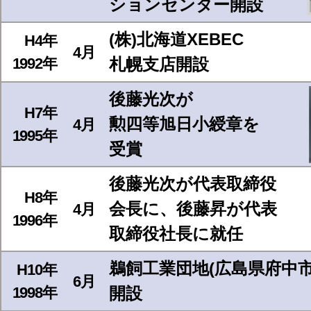
ションセンター開設
(株)北海道XEBEC
H4年
4月
1992年
札幌支店開設
後藤光次が
H7年
勲四等旭日小綬章を
4月
1995年
受賞
後藤光次が代表取締役
H8年
会長に、後藤昇が代表
4月
1996年
取締役社長に就任
鵜飼工業団地(広島県府中
H10年
6月
1998年
開設