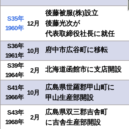
後藤被服(株)設立
S35年
後藤光次が
12月
1960年
代表取締役社長に就任
S36年
府中市広谷町に移転
10月
1961年
S39年
北海道函館市に支店開設
2月
1964年
広島県世羅郡甲山町に
S41年
10月
1966年
甲山生産部開設
広島県双三郡吉舎町
S43年
2月
1968年
に吉舎生産部開設