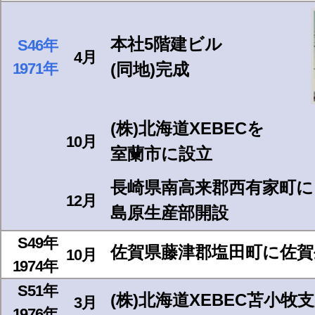
本社5階建ビル
S46年
4月
1971年
(同地)完成
(株)北海道XEBECを
10月
室蘭市に設立
長崎県南高来郡西有家町に
12月
島原生産部開設
S49年
佐賀県藤津郡塩田町に佐賀
10月
1974年
S51年
(株)北海道XEBEC苫小牧
3月
1976年