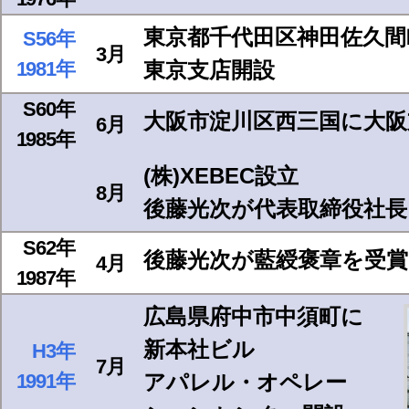
東京都千代田区神田佐久間
S56年
3月
1981年
東京支店開設
S60年
大阪市淀川区西三国に大阪
6月
1985年
(株)XEBEC設立
8月
後藤光次が代表取締役社長
S62年
後藤光次が藍綬褒章を受賞
4月
1987年
広島県府中市中須町に
新本社ビル
H3年
7月
1991年
アパレル・オペレー