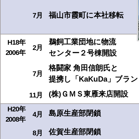
福山市霞町に本社移転
7月
鵜飼工業団地に物流
H18年
2月
2006年
センター２号棟開設
格闘家 角田信朗氏と
7月
提携し「KaKuDa」ブラ
(株)ＧＭＳ東雁来店開設
11月
H20年
島原生産部閉鎖
4月
2008年
佐賀生産部閉鎖
8月