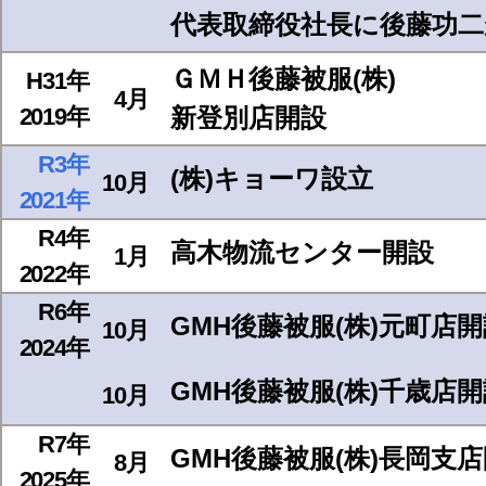
代表取締役社長に後藤功二
ＧＭＨ後藤被服(株)
H31年
4月
2019年
新登別店開設
R3年
(株)キョーワ設立
10月
2021年
R4年
高木物流センター開設
1月
2022年
R6年
GMH後藤被服(株)元町店開
10月
2024年
GMH後藤被服(株)千歳店
10月
R7年
GMH後藤被服(株)長岡支
8月
2025年