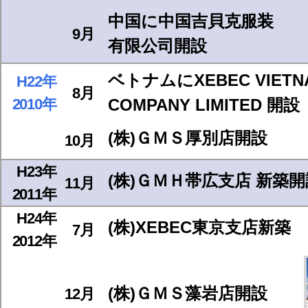
中国に中国吉貝克服装
9月
有限公司開設
ベトナムにXEBEC VIETN
H22年
8月
2010年
COMPANY LIMITED 開設
(株)ＧＭＳ厚別店開設
10月
H23年
(株)ＧＭＨ帯広支店 新築開
11月
2011年
H24年
(株)XEBEC東京支店新築
7月
2012年
(株)ＧＭＳ藻岩店開設
12月