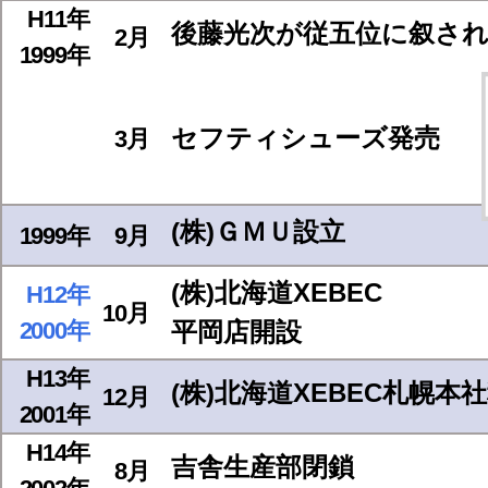
H11年
後藤光次が従五位に叙さ
2月
1999年
セフティシューズ発売
3月
(株)ＧＭＵ設立
1999年
9月
(株)北海道XEBEC
H12年
10月
2000年
平岡店開設
H13年
(株)北海道XEBEC札幌本
12月
2001年
H14年
吉舎生産部閉鎖
8月